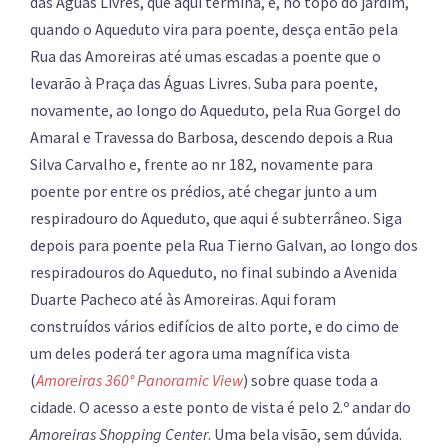
das Águas Livres, que aqui termina, e, no topo do jardim,
quando o Aqueduto vira para poente, desça então pela
Rua das Amoreiras até umas escadas a poente que o
levarão à Praça das Águas Livres. Suba para poente,
novamente, ao longo do Aqueduto, pela Rua Gorgel do
Amaral e Travessa do Barbosa, descendo depois a Rua
Silva Carvalho e, frente ao nr 182, novamente para
poente por entre os prédios, até chegar junto a um
respiradouro do Aqueduto, que aqui é subterrâneo. Siga
depois para poente pela Rua Tierno Galvan, ao longo dos
respiradouros do Aqueduto, no final subindo a Avenida
Duarte Pacheco até às Amoreiras. Aqui foram
construídos vários edifícios de alto porte, e do cimo de
um deles poderá ter agora uma magnífica vista
(
Amoreiras 360° Panoramic View
) sobre quase toda a
cidade. O acesso a este ponto de vista é pelo 2.º andar do
Amoreiras Shopping Center
. Uma bela visão, sem dúvida.